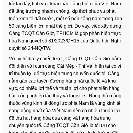
trở lại đây, lĩnh vực khai thác cảng biển của Việt Nam
đã tăng trưởng nhanh chóng, kịp thời phục vụ phát
triển kinh tế đất nước, một số bến cảng nằm trong Top
50 cảng biển lớn nhất thế giới. Do vậy, việc xây dựng
Cảng TCQT Cần Giờ, TPHCM là góp phần hiện thực
hóa Nghị quyết số 81/2023/QH15 của Quốc hội, Nghị
quyết số 24-NQ/TW.
Với vị trí địa lý chiến lược, Cảng TCQT Cần Giờ nằm
đối diện với cụm cảng Cái Mép - Thị Vải hiện tại có vị
trí thuận lợi để thực hiện trung chuyển quốc tế. Cảng
nằm gần các tuyến đường hàng hải quốc tế và khu
vực, có nhiều lợi thế và thuận lợi cho phát triển hàng
hải, công nghiệp tàu thủy và logistics. Đồng thời cảng
thuộc vùng kinh tế động lực phía Nam là vùng kinh tế
năng động nhất của Việt Nam nên có nhiều thuận lợi
để thu hút hàng hóa qua cảng và hàng hóa trung
chuyển quốc tế. Cảng TCQT Cần Giờ là tối ưu cho
trung chuyển nội địa và quốc tế, có vị trí lý tưởng đối