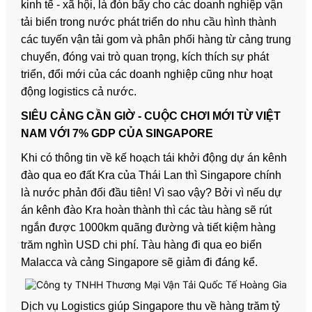
kinh tế - xã hội, là đòn bẩy cho các doanh nghiệp vận
tải biển trong nước phát triển do nhu cầu hình thành
các tuyến vận tải gom và phân phối hàng từ cảng trung
chuyển, đóng vai trò quan trọng, kích thích sự phát
triển, đổi mới của các doanh nghiệp cũng như hoạt
động logistics cả nước.
SIÊU CẢNG CẦN GIỜ - CUỘC CHƠI MỚI TỪ VIỆT
NAM VỚI 7% GDP CỦA SINGAPORE
Khi có thông tin về kế hoạch tái khởi động dự án kênh
đào qua eo đất Kra của Thái Lan thì Singapore chính
là nước phản đối đầu tiên! Vì sao vậy? Bởi vì nếu dự
án kênh đào Kra hoàn thành thì các tàu hàng sẽ rút
ngắn được 1000km quãng đường và tiết kiệm hàng
trăm nghìn USD chi phí. Tàu hàng đi qua eo biển
Malacca và cảng Singapore sẽ giảm đi đáng kể.
Dịch vụ Logistics giúp Singapore thu về hàng trăm tỷ