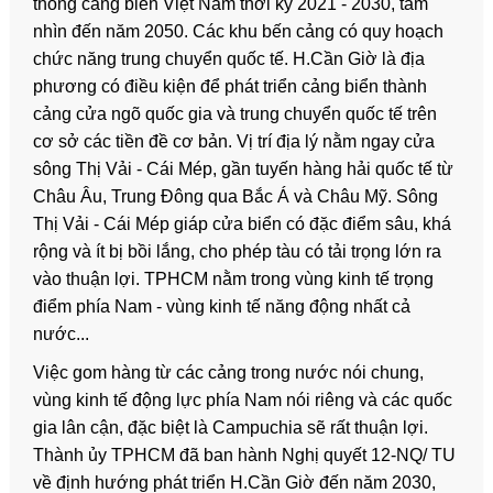
thống cảng biển Việt Nam thời kỳ 2021 - 2030, tầm
nhìn đến năm 2050. Các khu bến cảng có quy hoạch
chức năng trung chuyển quốc tế. H.Cần Giờ là địa
phương có điều kiện để phát triển cảng biển thành
cảng cửa ngõ quốc gia và trung chuyển quốc tế trên
cơ sở các tiền đề cơ bản. Vị trí địa lý nằm ngay cửa
sông Thị Vải - Cái Mép, gần tuyến hàng hải quốc tế từ
Châu Âu, Trung Đông qua Bắc Á và Châu Mỹ. Sông
Thị Vải - Cái Mép giáp cửa biển có đặc điểm sâu, khá
rộng và ít bị bồi lắng, cho phép tàu có tải trọng lớn ra
vào thuận lợi. TPHCM nằm trong vùng kinh tế trọng
điểm phía Nam - vùng kinh tế năng động nhất cả
nước...
Việc gom hàng từ các cảng trong nước nói chung,
vùng kinh tế động lực phía Nam nói riêng và các quốc
gia lân cận, đặc biệt là Campuchia sẽ rất thuận lợi.
Thành ủy TPHCM đã ban hành Nghị quyết 12-NQ/ TU
về định hướng phát triển H.Cần Giờ đến năm 2030,