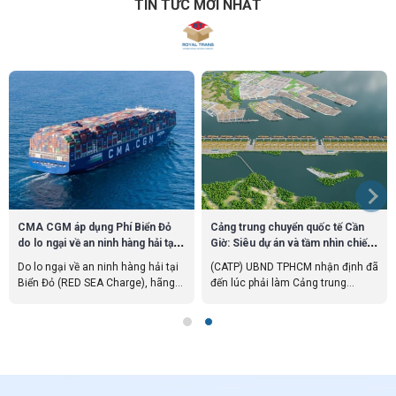
TIN TỨC MỚI NHẤT
CMA CGM áp dụng Phí Biển Đỏ
Cảng trung chuyển quốc tế Cần
do lo ngại về an ninh hàng hải tại
Giờ: Siêu dự án và tầm nhìn chiến
khu vực Biển Đỏ
lược
Do lo ngại về an ninh hàng hải tại
(CATP) UBND TPHCM nhận định đã
Biển Đỏ (RED SEA Charge), hãng
đến lúc phải làm Cảng trung
tàu CMA CGM áp dụng Phí Biển Đỏ
chuyển quốc tế Cần Giờ, đây là cơ
đối với tất cả các lô hàng đến và
hội lịch sử và là lúc TPHCM ghi tên
đi từ các cảng Biển Đỏ.
vào bản đồ vận tải biển của thế
giới.