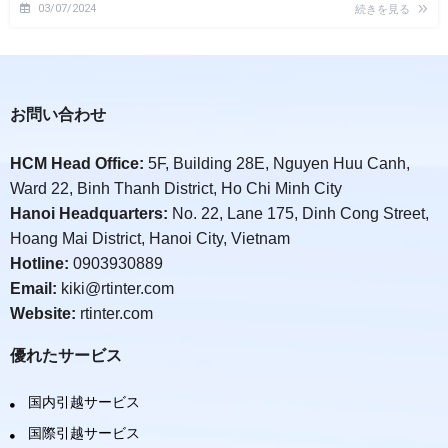
03/07/2024
続きを見る
お問い合わせ
HCM Head Office:
5F, Building 28E, Nguyen Huu Canh,
Ward 22, Binh Thanh District, Ho Chi Minh City
Hanoi Headquarters:
No. 22, Lane 175, Dinh Cong Street,
Hoang Mai District, Hanoi City, Vietnam
Hotline:
0903930889
Email:
kiki@rtinter.com
Website:
rtinter.com
優れたサービス
国内引越サービス
国際引越サービス