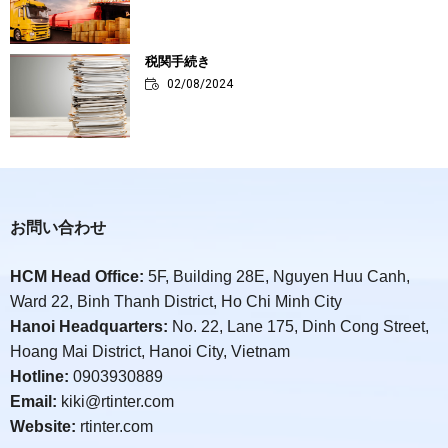
税関手続き
02/08/2024
お問い合わせ
HCM Head Office:
5F, Building 28E, Nguyen Huu Canh,
Ward 22, Binh Thanh District, Ho Chi Minh City
Hanoi Headquarters:
No. 22, Lane 175, Dinh Cong Street,
Hoang Mai District, Hanoi City, Vietnam
Hotline:
0903930889
Email:
kiki@rtinter.com
Website:
rtinter.com